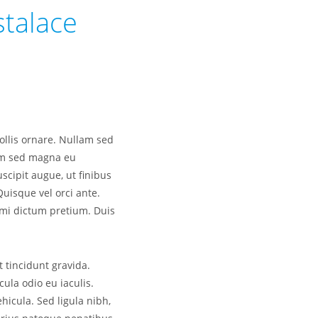
stalace
mollis ornare. Nullam sed
uam sed magna eu
uscipit augue, ut finibus
Quisque vel orci ante.
s mi dictum pretium. Duis
t tincidunt gravida.
la odio eu iaculis.
hicula. Sed ligula nibh,