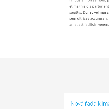
finibus a nibh semper, 
et magnis dis parturient
sagittis. Donec vel mass
sem ultrices accumsan. 
amet est facilisis, vene
Nová řada klima