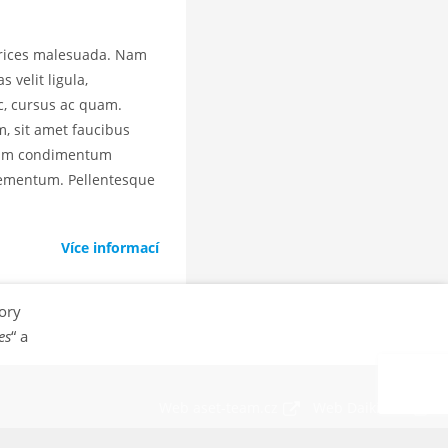
trices malesuada. Nam
s velit ligula,
ec, cursus ac quam.
, sit amet faucibus
tiam condimentum
lementum. Pellentesque
Více informací
ory
es
“ a
Web aset-team.cz
Web Daikin.cz