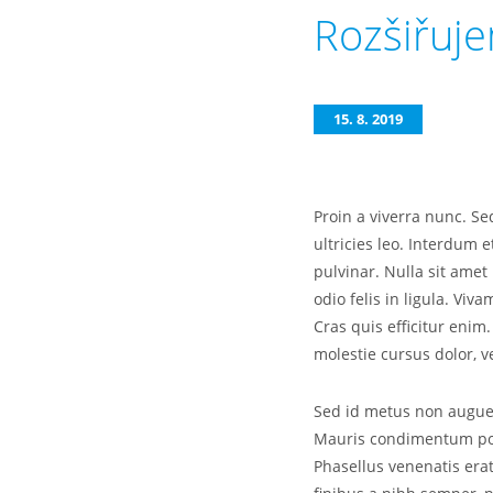
Rozšiřuje
15. 8. 2019
Proin a viverra nunc. Se
ultricies leo. Interdum
pulvinar. Nulla sit amet 
odio felis in ligula. Vi
Cras quis efficitur enim.
molestie cursus dolor, ve
Sed id metus non augue l
Mauris condimentum posu
Phasellus venenatis erat