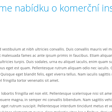
me nabídku o komerční in
d vestibulum at nibh ultricies convallis. Duis convallis mauris vel 
 et malesuada fames ac ante ipsum primis in faucibus. Etiam aliq
ultricies turpis. Duis sodales, urna eu aliquet iaculis, enim quam s
vamus eget est quam. Pellentesque rutrum aliquam odio nec iaculis. 
 Quisque eget blandit felis, eget viverra tellus. Nam iaculis sagitti
l fringilla tortor venenatis sit amet.
obortis fringilla vel non elit. Pellentesque scelerisque nisi sit ame
ere magna, in semper mi convallis bibendum. Nam sagittis vehicu
 eget rutrum suscipit. Pellentesque interdum tincidunt metus et ve