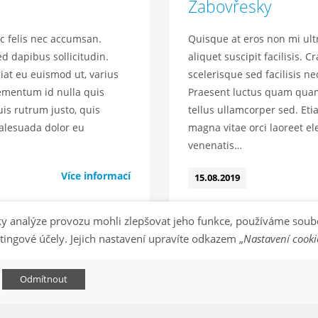
Žabovřesky
 felis nec accumsan.
Quisque at eros non mi ul
ed dapibus sollicitudin.
aliquet suscipit facilisis. Cra
iat eu euismod ut, varius
scelerisque sed facilisis n
lementum id nulla quis
Praesent luctus quam quam
uis rutrum justo, quis
tellus ullamcorper sed. E
alesuada dolor eu
magna vitae orci laoreet e
venenatis…
Více informací
15.08.2019
y analýze provozu mohli zlepšovat jeho funkce, používáme soub
tingové účely. Jejich nastavení upravíte odkazem „
Nastavení cooki
Odmítnout
es