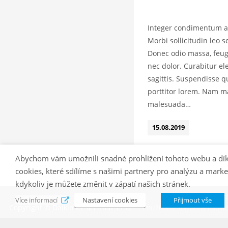
Integer condimentum ac
Morbi sollicitudin leo s
Donec odio massa, feug
nec dolor. Curabitur e
sagittis. Suspendisse q
porttitor lorem. Nam m
malesuada…
15.08.2019
Abychom vám umožnili snadné prohlížení tohoto webu a dík
cookies, které sdílíme s našimi partnery pro analýzu a marke
kdykoliv je můžete změnit v zápatí našich stránek.
Více informací
Nastavení cookies
Přijmout vše
Copyright © Daikin CZ & Firma s.r.o.
Používání souborů cooki