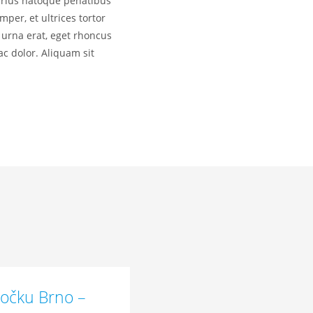
varius natoque penatibus
per, et ultrices tortor
a urna erat, eget rhoncus
c dolor. Aliquam sit
očku Brno –