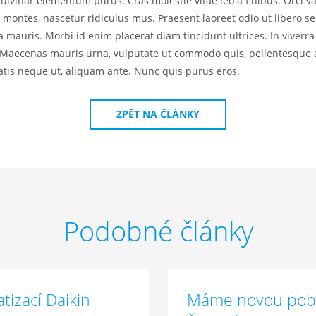
pulvinar elementum purus. Cras molestie vitae leo a finibus. Orci 
 montes, nascetur ridiculus mus. Praesent laoreet odio ut libero sem
a mauris. Morbi id enim placerat diam tincidunt ultrices. In viverr
Maecenas mauris urna, vulputate ut commodo quis, pellentesque a
natis neque ut, aliquam ante. Nunc quis purus eros.
ZPĚT NA ČLÁNKY
Podobné články
tizací Daikin
Máme novou pob