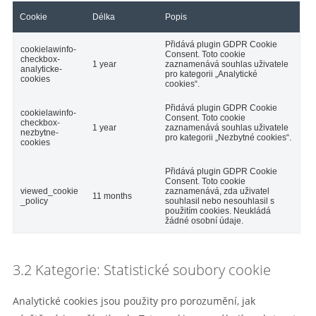
Cookie
Délka
Popis
Přidává plugin GDPR Cookie
cookielawinfo-
Consent. Toto cookie
checkbox-
1 year
zaznamenává souhlas uživatele
analyticke-
pro kategorii „Analytické
cookies
cookies“.
Přidává plugin GDPR Cookie
cookielawinfo-
Consent. Toto cookie
checkbox-
1 year
zaznamenává souhlas uživatele
nezbytne-
pro kategorii „Nezbytné cookies“.
cookies
Přidává plugin GDPR Cookie
Consent. Toto cookie
viewed_cookie
zaznamenává, zda uživatel
11 months
_policy
souhlasil nebo nesouhlasil s
použitím cookies. Neukládá
žádné osobní údaje.
3.2 Kategorie: Statistické soubory cookie
Analytické cookies jsou použity pro porozumění, jak