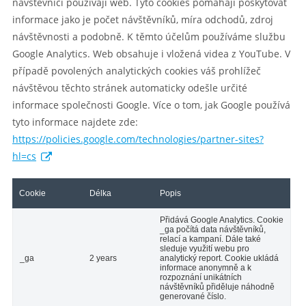
návštěvníci používají web. Tyto cookies pomáhají poskytovat
informace jako je počet návštěvníků, míra odchodů, zdroj
návštěvnosti a podobně. K těmto účelům používáme službu
Google Analytics. Web obsahuje i vložená videa z YouTube. V
případě povolených analytických cookies váš prohlížeč
návštěvou těchto stránek automaticky odešle určité
informace společnosti Google. Více o tom, jak Google používá
tyto informace najdete zde:
https://policies.google.com/technologies/partner-sites?
hl=cs
Cookie
Délka
Popis
Přidává Google Analytics. Cookie
_ga počítá data návštěvníků,
relací a kampaní. Dále také
sleduje využití webu pro
_ga
2 years
analytický report. Cookie ukládá
informace anonymně a k
rozpoznání unikátních
návštěvníků přiděluje náhodně
generované číslo.