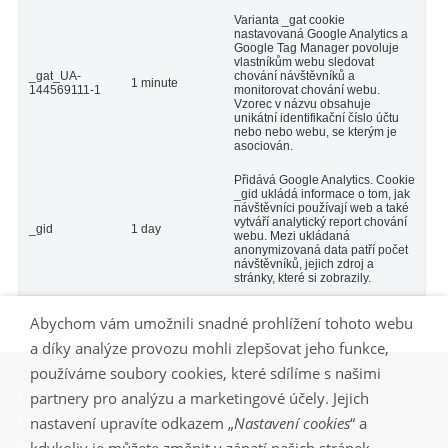
Varianta _gat cookie
nastavovaná Google Analytics a
Google Tag Manager povoluje
vlastníkům webu sledovat
_gat_UA-
chování návštěvníků a
1 minute
144569111-1
monitorovat chování webu.
Vzorec v názvu obsahuje
unikátní identifikační číslo účtu
nebo nebo webu, se kterým je
asociován.
Přidává Google Analytics. Cookie
_gid ukládá informace o tom, jak
návštěvníci používají web a také
vytváří analytický report chování
_gid
1 day
webu. Mezi ukládaná
anonymizovaná data patří počet
návštěvníků, jejich zdroj a
stránky, které si zobrazily.
Abychom vám umožnili snadné prohlížení tohoto webu
a díky analýze provozu mohli zlepšovat jeho funkce,
používáme soubory cookies, které sdílíme s našimi
Copyright © Daikin CZ & Firma s.r.o.
partnery pro analýzu a marketingové účely. Jejich
Používání souborů cookies
nastavení upravíte odkazem „
Nastavení cookies
“ a
Web aset-